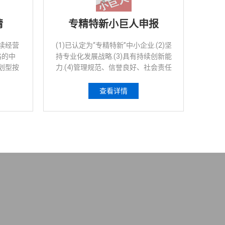
请
专精特新小巨人申报
续经营
(1)已认定为“专精特新”中小企业.(2)坚
格的中
持专业化发展战略.(3)具有持续创新能
划型按
力.(4)管理规范、信誉良好、社会责任
（工信
感强
执行。
查看详情