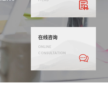

在线咨询
ONLINE
CONSULTATION
