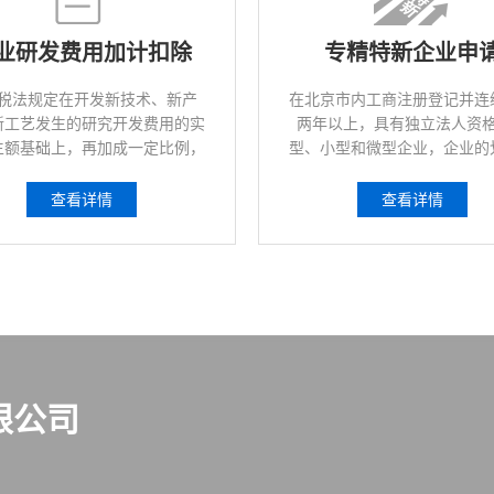
业研发费用加计扣除
专精特新企业申
税法规定在开发新技术、新产
在北京市内工商注册登记并连
新工艺发生的研究开发费用的实
两年以上，具有独立法人资
生额基础上，再加成一定比例，
型、小型和微型企业，企业的
计算应纳税所得额时的扣除数额
照《中小企业划型标准规定》
的一种税收优惠政策。
部联企业〔2011〕300号）
查看详情
查看详情
限公司