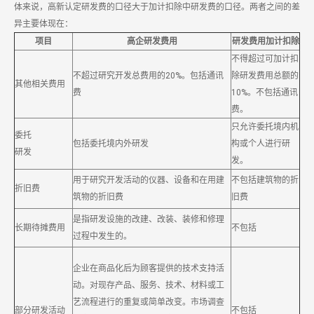
体来说，高新认定研发费的口径大于加计扣除中研发费的口径。两者之间的差
异主要体现在：
项目
高企研发费用
研发费用加计扣除
不得超过可加计扣
不超过研究开发总费用的20%。包括通讯
除研发费用总额的
其他相关费用
费
10%。不包括通讯
费。
只允许委托境内机
委托
包括委托境内外研发
构或个人进行研
研发
发。
用于研究开发活动的仪器、设备和在用建
不包括建筑物的折
折旧费
筑物的折旧费
旧费
是指研发设施的改建、改装、装修和修理
长期待摊费用
不包括
过程中发生的。
企业在商品化后为顾客提供的技术支持活
动。对现存产品、服务、技术、材料或工
艺流程进行的重复或简单改变。市场调查
部分研发活动
不包括