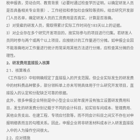
税申报表，劳动合同、教育背景（必要时通过检查学历证明，以确定研发人员
是否具备相关专业背景）、工作经验和参加社会保险等资料，结合研究开发部
门人员名单，确定研发人员的工资费用是否真实，计算是否准确。
2）对受雇的研发人员，需取得累计实际工作时间在183天以上的证据。
3）对企业存在多个研究开发项目的，按实际参与的项目进行归集。若研发人
员同时参与两个或两个以上项目，应按统计的工作量进行分摊。如申报企业因
不能准确地对工作量进行统计而常采用其他方法进行分摊，应检查其分摊的合
理性。
2、研发费用直接投入核算
2.1、核算难点
《工作指引》中较明确规定了直接投入的开支范围，但企业实际发生的研发费
中的材料费品种繁多，部分领料单上亦未写明具体用于什么研究开发项目，直
接投入的认定和分配缺乏可靠的依据。
此外，很多申报企业特别是中小型企业以前年度并没有独立设置研发费用科
目，发生的研发费分别记载于不同的会计科目，如实验车间成本、管理费用、
其他业务支出、在建工程、专项应付款等，而不同会计科目之间又不存在对申
报明细表而言的勾稽关系。因此，申报企业将非研发材料成本计入研发直接投
入中的人为操作空间很大。
2.2、应对措施