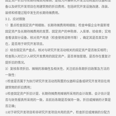
固定资产折旧与长期待摊费用摊销，是指为开展研究开发活动购置的仪器和设
备以及研究开发项目在用建筑物的折旧费用，包括研究开发设施改建、改装、
装修和修理过程中发生的长期待摊费用。
3.2、应对措施
1）重点检查固定资产明细账、长期待摊费用明细账；检查申报企业年度新增
固定资产及长期待摊费用的发票、固定资产的申购单、入库单、验收单；实地
查看该部分设备，核对资产用途（检查使用说明书等），确定其是否真实存
在，是否用于研究开发项目。
2）结合固定资产盘点，核对与研究开发活动相关的固定资产是否账实相符；
检查购入时已计入研究开发费用的固定资产，是否单独管理，是否存在重复计
提折旧的情况。
3）复核各项折旧、摊销的准确性及相关性，关注前后各期折旧政策及方法的
一致性：
①检查是否属于为执行研究开发活动而购置的仪器和设备或研究开发项目在用
建筑物的折旧费用；
②检查固定资产折旧计提、长期待摊费用摊销所采用的会计政策、会计估计是
否与财务报表所采用的一致，且前后各期是否保持一致，折旧或摊销的计算是
否正确；
③对于研究开发项目和非研究开发项目共用的资产，检查折旧或摊销的分配方