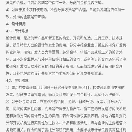
法是否合理，且前后各期是否保持一致，分配的金额是否正确。
4）对属于多个项目使用的，检查分摊方法是否合理，且前后各期是否保持一
致，分摊的金额是否正确。
4、设计费用
4.1、审计难点
设计费用，是指为新产品和新工艺的构思、开发和制造，进行工序、技术规
范、操作特性方面的设计等发生的费用。部分申报企业由于设立的研究开发机
构较简单、研究开发人员力量薄弱，经常会将一些新产品或新工艺的设计外
包，且不少企业并未与外包单位签订相应的合同，或者签订的合同还包括了申
报研究开发项目以外的其他项目的设计费用。从而较难确定设计费用的合理
性，且外包性质的设计费用容易与委托外部研究开发费用混淆。
4.2、应对措施
1）重点检查管理费用明细账－研究开发费用明细科目，检查设计费用支出的
发票、付款申请审批单据，确认设计费用发生的合理性、真实性及准确性。
2）对于外包设计费，应重点检查合同、协议、付款凭证、发票，并分析合
同、协议的实质性内容，判断是否属于为新产品、新工艺的开发进行的技术规
范和操作方面的设计而发生的费用；若合同或协议实质表明，外包内容系委托
外部开发机构进行实质性改进技术、产品和服务活动，且与企业的主要经营业
务紧密相关，则应归属于委托外部研究费用，应要求被审计单位据实调整并列