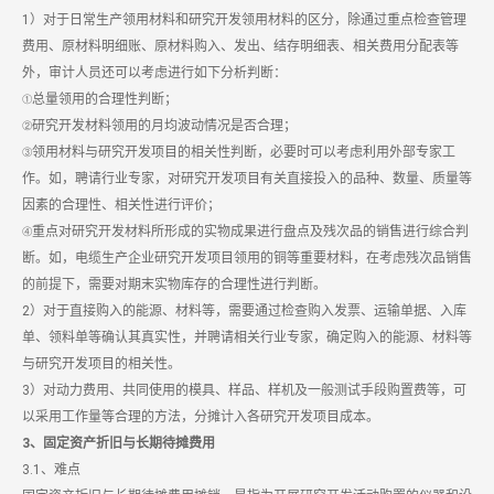
1）对于日常生产领用材料和研究开发领用材料的区分，除通过重点检查管理
费用、原材料明细账、原材料购入、发出、结存明细表、相关费用分配表等
外，审计人员还可以考虑进行如下分析判断：
①总量领用的合理性判断；
②研究开发材料领用的月均波动情况是否合理；
③领用材料与研究开发项目的相关性判断，必要时可以考虑利用外部专家工
作。如，聘请行业专家，对研究开发项目有关直接投入的品种、数量、质量等
因素的合理性、相关性进行评价；
④重点对研究开发材料所形成的实物成果进行盘点及残次品的销售进行综合判
断。如，电缆生产企业研究开发项目领用的铜等重要材料，在考虑残次品销售
的前提下，需要对期末实物库存的合理性进行判断。
2）对于直接购入的能源、材料等，需要通过检查购入发票、运输单据、入库
单、领料单等确认其真实性，并聘请相关行业专家，确定购入的能源、材料等
与研究开发项目的相关性。
3）对动力费用、共同使用的模具、样品、样机及一般测试手段购置费等，可
以采用工作量等合理的方法，分摊计入各研究开发项目成本。
3、固定资产折旧与长期待摊费用
3.1、难点