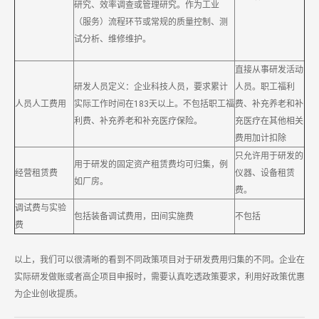
研究、效率调查或管理研究。作为工业
（服务）流程环节或常规的质量控制、测
试分析、维修维护。
直接从事研发活动
研发人员定义：企业科技人员，要求累计
人员。职工福利
人员人工费用
实际工作时间在183天以上。不包括职工福
费、补充养老和补
利费、补充养老和补充医疗保险。
充医疗在其他相关
费用加计扣除
只允许用于研发的
用于研发的固定资产租赁费均可归集，例
经营租赁费
仪器、设备租赁
如厂房。
费。
调试费与实验
包括装备调试费用，田间实施费
不包括
费
以上，我们可以很清晰的看到不同政策项目对于研发费用归集的不同。企业在
实际研发做账或者高企项目申报时，需要认真吃透政策要求，利用好政策优惠
为企业创收提质。