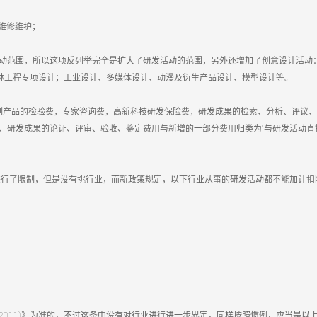
、维修维护；
动范围，所以这项反列举完全是扩大了研发活动的范围，另外还增加了创意设计活动
园林工程专项设计；工业设计、多媒体设计、动漫及衍生产品设计、模型设计等。
产品的检验费，专家咨询费，高新科技研发保险费，研发成果的检索、分析、评议、
、研发成果的论证、评审、验收、鉴定费用与新增的一部分费用归类为“与研发活动直接
行了限制，但是没有挑行业，而新政策规定，以下行业从事的研发活动都不能加计扣
 -2011)》为准的，不过这条中没有对行业进行进一步界定，同样按照惯例，应当