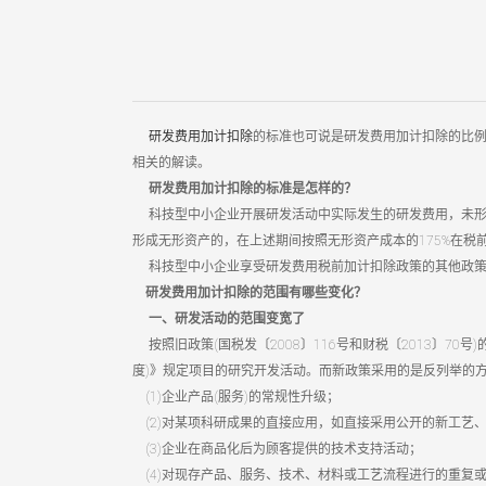
研发费用加计扣除
的标准也可说是研发费用加计扣除的比例
相关的解读。
研发费用加计扣除的标准是怎样的？
科技型中小企业开展研发活动中实际发生的研发费用，未形成无
形成无形资产的，在上述期间按照无形资产成本的175%在税
科技型中小企业享受研发费用税前加计扣除政策的其他政策口径
研发费用加计扣除的范围有哪些变化？
一、研发活动的范围变宽了
按照旧政策(国税发〔2008〕116号和财税〔2013〕7
度)》规定项目的研究开发活动。而新政策采用的是反列举的
(1)企业产品(服务)的常规性升级；
(2)对某项科研成果的直接应用，如直接采用公开的新工艺
(3)企业在商品化后为顾客提供的技术支持活动；
(4)对现存产品、服务、技术、材料或工艺流程进行的重复