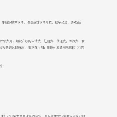
：即指多媒体软件、动漫游戏软件开发，数字动漫、游戏设计
评估费用，知识产权的申请费、注册费、代理费，差旅费、会
相关的其他费用”，要求在可加计扣除研发费用总额的10%内
除：
是以上述行业业务为主营业务的企业，即当年主营业务收入占企业收