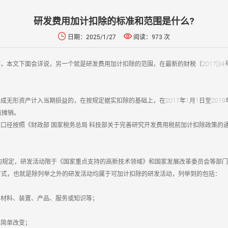
研发费用加计扣除的标准和范围是什么?


日期：2025/1/27
阅读：973 次
，本文下面会详说，另一个就是研发费用加计扣除的范围，在最新的财税〔2017]3
形资产计入当期损益的，在按规定据实扣除的基础上，在2017年1月1日至2019年
前摊销。
按照《财政部 国家税务总局 科技部关于完善研究开发费用税前加计扣除政策的通知》(
0号)的规定，研发活动限于《国家重点支持的高新技术领域》和国家发展改革委员会等部门
方式，也就是除列举之外的研发活动均属于可加计扣除的研发活动，列举到的包括：
、材料、装置、产品、服务或知识等；
或简单改变；