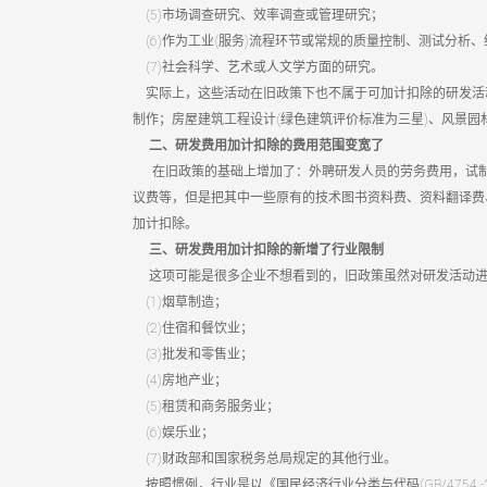
(5)市场调查研究、效率调查或管理研究；
(6)作为工业(服务)流程环节或常规的质量控制、测试分析
(7)社会科学、艺术或人文学方面的研究。
实际上，这些活动在旧政策下也不属于可加计扣除的研发活
制作；房屋建筑工程设计(绿色建筑评价标准为三星)、风景
二、研发费用加计扣除的费用范围变宽了
在旧政策的基础上增加了：外聘研发人员的劳务费用，试制
议费等，但是把其中一些原有的技术图书资料费、资料翻译费
加计扣除。
三、研发费用加计扣除的新增了行业限制
这项可能是很多企业不想看到的，旧政策虽然对研发活动进
(1)烟草制造；
(2)住宿和餐饮业；
(3)批发和零售业；
(4)房地产业；
(5)租赁和商务服务业；
(6)娱乐业；
(7)财政部和国家税务总局规定的其他行业。
按照惯例，行业是以《国民经济行业分类与代码(GB/4754