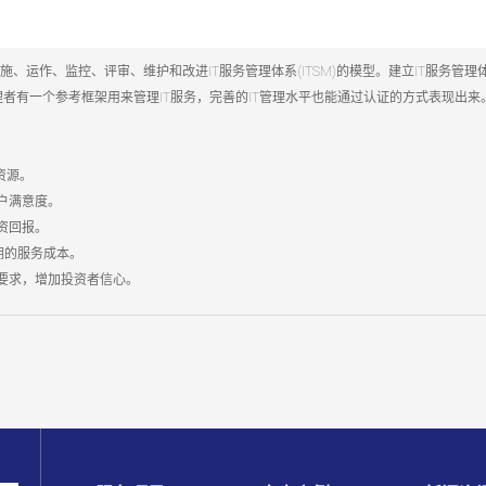
实施、运作、监控、评审、维护和改进IT服务管理体系(ITSM)的模型。建立IT服务管
T管理者有一个参考框架用来管理IT服务，完善的IT管理水平也能通过认证的方式表现出来
资源。
户满意度。
资回报。
期的服务成本。
要求，增加投资者信心。