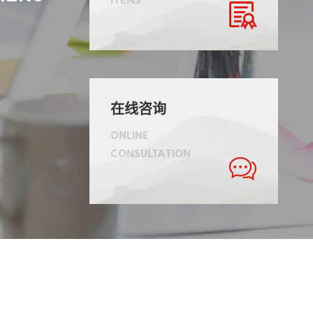

在线咨询
ONLINE
CONSULTATION
