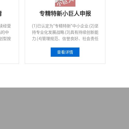
请
专精特新小巨人申报
续经营
(1)已认定为“专精特新”中小企业.(2)坚
格的中
持专业化发展战略.(3)具有持续创新能
划型按
力.(4)管理规范、信誉良好、社会责任
（工信
感强
执行。
查看详情