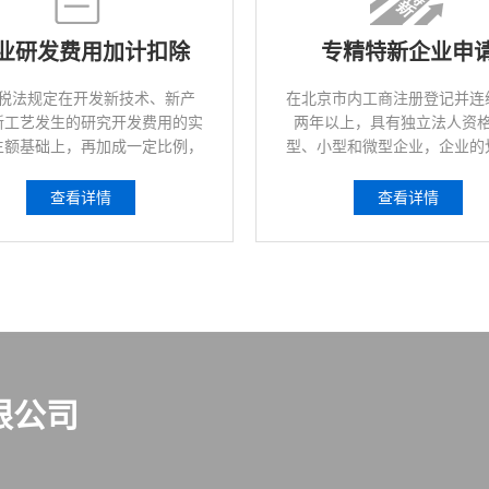
业研发费用加计扣除
专精特新企业申
税法规定在开发新技术、新产
在北京市内工商注册登记并连
新工艺发生的研究开发费用的实
两年以上，具有独立法人资
生额基础上，再加成一定比例，
型、小型和微型企业，企业的
计算应纳税所得额时的扣除数额
照《中小企业划型标准规定》
的一种税收优惠政策。
部联企业〔2011〕300号）
查看详情
查看详情
限公司