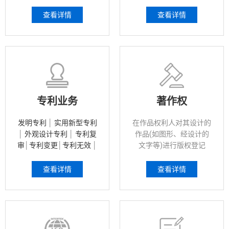
技术成果转化，形成企业
核心自主知识产权，并以
查看详情
查看详情
此为基础开展生产经营活
动。
专利业务
著作权
发明专利
│
实用新型专利
在作品权利人对其设计的
│
外观设计专利
│
专利复
作品(如图形、经设计的
审
│
专利变更
│
专利无效
│
文字等)进行版权登记
专利分析
后，该在先的著作权权属
证明在对抗商标侵权和假
查看详情
查看详情
冒产品时会很有帮助。