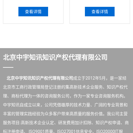
小型和微型企业，企业的
能力.(4)管理规范、信誉
划型按照《中小企业划型
良好、社会责任感强
查看详情
查看详情
标准规定》（工信部联企
业〔2011〕300号）执
行。
北京中宇知讯知识产权代理有限公司
北京中宇知讯知识产权代理有限公司
成立于2012年5月，是一家经
北京市工商行政管理局登记注册的集高新技术企业服务、知识产权代
理、商标代理为一体的咨询服务公司，作为一家专业咨询服务机构。
中宇知讯自成立以来，公司凭借雄厚的技术力量、广阔的专业背景和
丰富的管理实践经验为众多客户带来高质量的服务价值。我公司主营
服务项目∶高新技术企业认定、研发费用加计扣除、知识产权申请、商
标注册申请、 ISO9001质量、ISO27001信息安全、ISO20000IT服