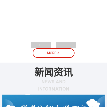



MORE
新闻资讯
NEWS AND
INFORMATION